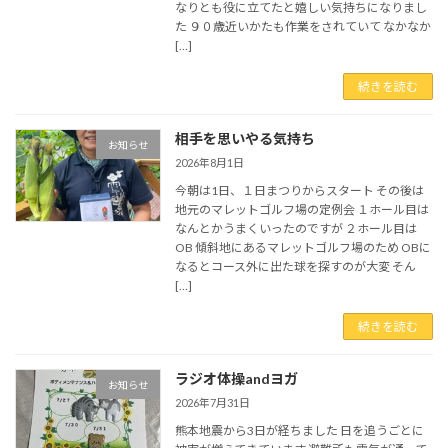
なりとも役に立てたと嬉しい気持ちになりまし
た ９０歳近いかたも作業をされていて なかなか
[…]
続きを読む
相手を思いやる気持ち
お知らせ
2026年8月1日
今朝は1日、１日まつりからスタート その後は
地元のマレットゴルフ場の定例会 １ホール目は
なんとかうまくいったのですが ２ホール目は
OB 傾斜地にあるマレットゴルフ場のため OBに
なるとコース外に出た球を探すのが大変 そん
[…]
続きを読む
ラジオ体操andヨガ
お知らせ
2026年7月31日
熊本地震から3日が経ちました 日を追うごとに