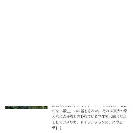
戦争の悲惨さについて考える
新着!!
お知らせ
2026年8月8日
今日は午後から久しぶりにたくさん雨が降って
くれました 昨晩も降ったところがあるようです
が 私が住んでいる地域にはあまり降らなかった
ようです 今日の午後からは久しぶりに大雨が降
り 山の畑の植物が元気を取り戻したと思います
[…]
続きを読む
自己肯定感
新着!!
お知らせ
2026年8月7日
昨日の講演会や研修会でのおはなし ９．１１に
遭遇されたメンタルトレーナーのかたも 「自信
がない学生」のお話をされた。 それは東大や京
大などの優秀と言われている学生でも同じだと
そしてアメリカ、ドイツ、フランス、スウェー
デ […]