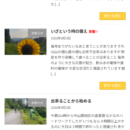
た […]
続きを読む
いざという時の備え
新着!!
お知らせ
2026年8月3日
毎年ありがたいなあと思うことがあります それ
は山の畑も庭の畑も出来不出来はありますが 野
菜を作り収穫して食べることが出来ること 毎年
のように大きな災害が起き、飲み水の確保や食
料の確保が 大変な状況だと報道されています 庭
[…]
続きを読む
出来ることから始める
お知らせ
2026年8月2日
今朝は6時から中山間地区の道普請 なかなのハ
ードワークでしたが いつもなら４時間以上かか
るのに今日は３時間で終わったと感謝され 多少