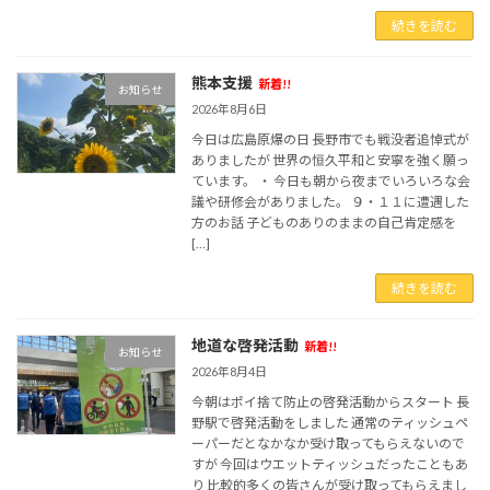
続きを読む
熊本支援
新着!!
お知らせ
2026年8月6日
今日は広島原爆の日 長野市でも戦没者追悼式が
ありましたが 世界の恒久平和と安寧を強く願っ
ています。 ・ 今日も朝から夜までいろいろな会
議や研修会がありました。 ９・１１に遭遇した
方のお話 子どものありのままの自己肯定感を
[…]
続きを読む
地道な啓発活動
新着!!
お知らせ
2026年8月4日
今朝はポイ捨て防止の啓発活動からスタート 長
野駅で啓発活動をしました 通常のティッシュペ
ーパーだとなかなか受け取ってもらえないので
すが 今回はウエットティッシュだったこともあ
り 比較的多くの皆さんが受け取ってもらえまし