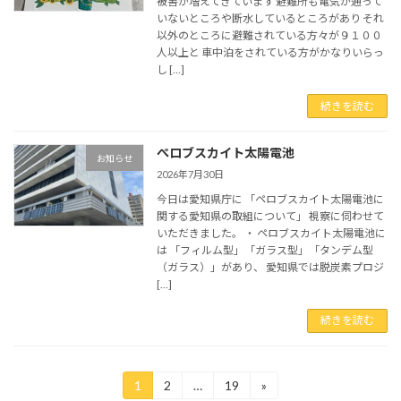
被害が増えてきています 避難所も電気が通って
いないところや断水しているところがあり それ
以外のところに避難されている方々が９１００
人以上と 車中泊をされている方がかなりいらっ
し […]
続きを読む
ぺロブスカイト太陽電池
お知らせ
2026年7月30日
今日は愛知県庁に 「ペロブスカイト太陽電池に
関する愛知県の取組について」 視察に伺わせて
いただきました。 ・ ペロブスカイト太陽電池に
は 「フィルム型」「ガラス型」「タンデム型
（ガラス）」があり、 愛知県では脱炭素プロジ
[…]
続きを読む
投
1
2
…
19
»
固
固
固