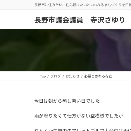
コ
ナ
長野市に住みたい、住み続けたいといわれるまちづくりを目
ン
ビ
テ
ゲ
長野市議会議員 寺沢さゆり
ン
ー
ツ
シ
へ
ョ
ス
ン
キ
に
ッ
移
プ
動
Top
ブログ
お知らせ
必要とされる存在
今日は朝から蒸し暑い日でした
雨が降りたくて仕方がない空模様でしたが
なんとか午前中のマレットゴルフ大会中は雨