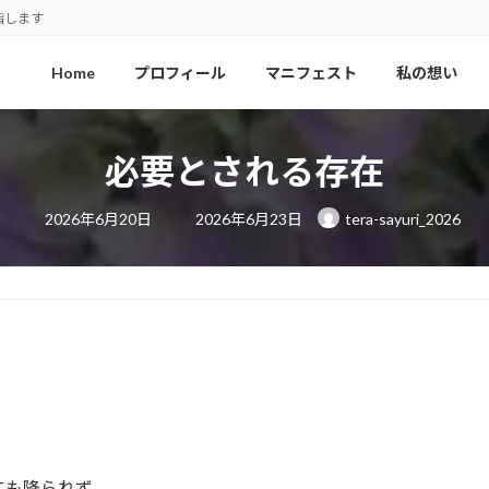
指します
Home
プロフィール
マニフェスト
私の想い
必要とされる存在
最
2026年6月20日
2026年6月23日
tera-sayuri_2026
終
更
新
日
時
:
にも降られず