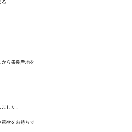
まる
とから果樹産地を
しました。
や意欲をお持ちで