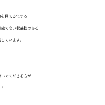
地を見える化する
可能で高い収益性のある
指しています。
継いでくださる方が
す！