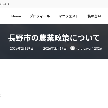
指します
Home
プロフィール
マニフェスト
私の想い
長野市の農業政策について
最
2026年2月19日
2026年2月19日
tera-sayuri_2026
終
更
新
日
時
:
と