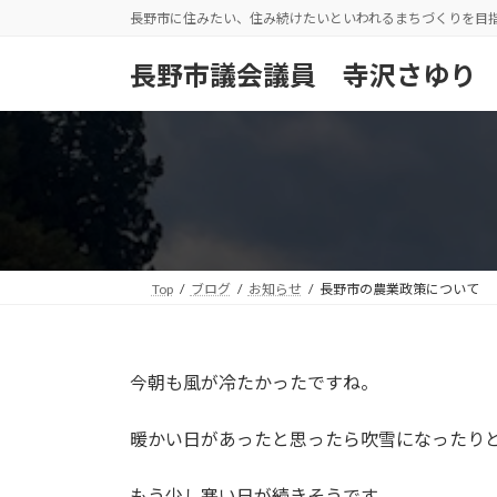
コ
ナ
長野市に住みたい、住み続けたいといわれるまちづくりを目
ン
ビ
テ
ゲ
長野市議会議員 寺沢さゆり
ン
ー
ツ
シ
へ
ョ
ス
ン
キ
に
ッ
移
プ
動
Top
ブログ
お知らせ
長野市の農業政策について
今朝も風が冷たかったですね。
暖かい日があったと思ったら吹雪になったり
もう少し寒い日が続きそうです。